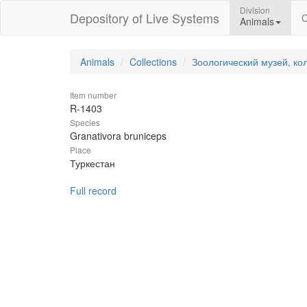
Division
Depository of Live Systems
C
Animals
Animals
Collections
Зоологический музей, ко
Item number
R-1403
Species
Granativora bruniceps
Place
Туркестан
Full record