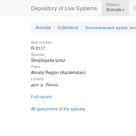
Division
Depository of Live Systems
C
Animals
Animals
Collections
Зоологический музей, ко
Item number
R-3117
Species
Streptopelia turtur
Place
Almaty Region (Kazakhstan)
Locality
дол. р. Лепсы
Full record
All specimens of the species