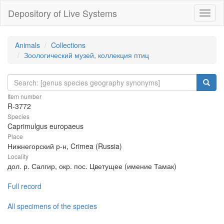
Depository of Live Systems
Навиг
Animals
Collections
Зоологический музей, коллекция птиц
Item number
R-3772
Species
Caprimulgus europaeus
Place
Нижнегорский р-н, Crimea (Russia)
Locality
дол. р. Салгир, окр. пос. Цветущее (имение Тамак)
Full record
All specimens of the species