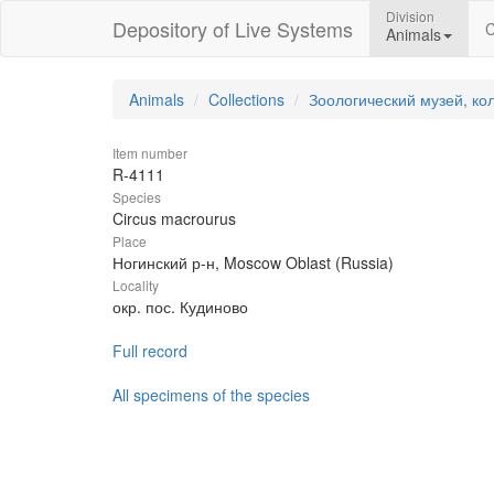
Division
Depository of Live Systems
C
Animals
Animals
Collections
Зоологический музей, ко
Item number
R-4111
Species
Circus macrourus
Place
Ногинский р-н, Moscow Oblast (Russia)
Locality
окр. пос. Кудиново
Full record
All specimens of the species