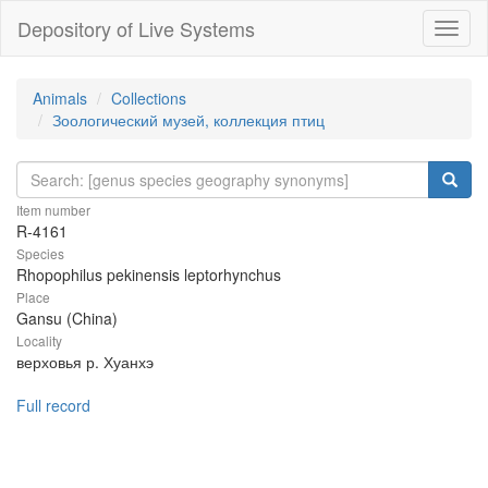
Depository of Live Systems
Навиг
Animals
Collections
Зоологический музей, коллекция птиц
Item number
R-4161
Species
Rhopophilus pekinensis leptorhynchus
Place
Gansu (China)
Locality
верховья р. Хуанхэ
Full record