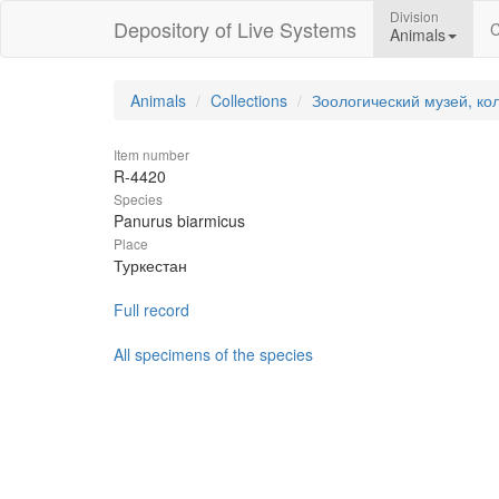
Division
Depository of Live Systems
C
Animals
Animals
Collections
Зоологический музей, ко
Item number
R-4420
Species
Panurus biarmicus
Place
Туркестан
Full record
All specimens of the species