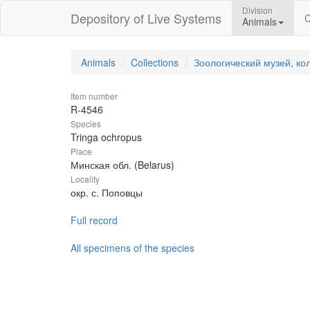
Division
Depository of Live Systems
C
Animals
Animals
Collections
Зоологический музей, ко
Item number
R-4546
Species
Tringa ochropus
Place
Минская обл. (Belarus)
Locality
окр. с. Поповцы
Full record
All specimens of the species