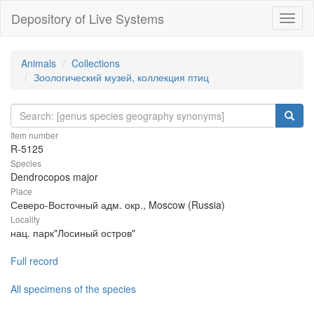
Depository of Live Systems
Навиг
Animals
Collections
Зоологический музей, коллекция птиц
Item number
R-5125
Species
Dendrocopos major
Place
Северо-Восточный адм. окр., Moscow (Russia)
Locality
нац. парк"Лосиный остров"
Full record
All specimens of the species