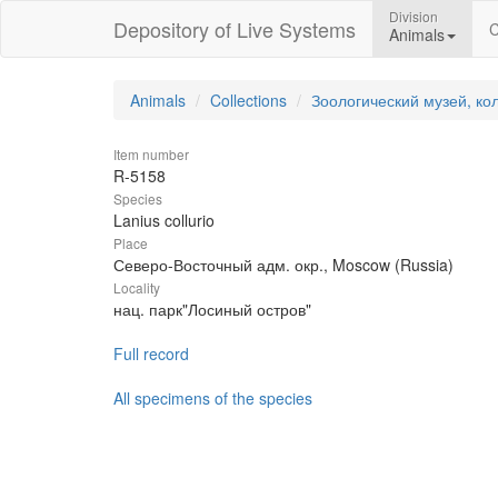
Division
Depository of Live Systems
C
Animals
Animals
Collections
Зоологический музей, ко
Item number
R-5158
Species
Lanius collurio
Place
Северо-Восточный адм. окр., Moscow (Russia)
Locality
нац. парк"Лосиный остров"
Full record
All specimens of the species