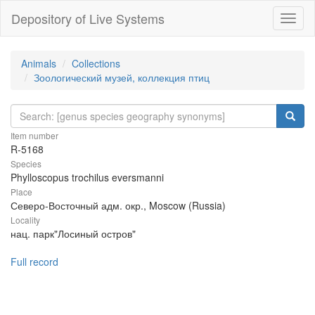
Depository of Live Systems
Навиг
Animals
Collections
Зоологический музей, коллекция птиц
Item number
R-5168
Species
Phylloscopus trochilus eversmanni
Place
Северо-Восточный адм. окр., Moscow (Russia)
Locality
нац. парк"Лосиный остров"
Full record