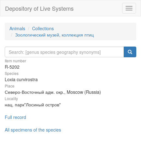
Depository of Live Systems
Навиг
Animals
Collections
Зоологический музей, коллекция птиц
Item number
R-5202
Species
Loxia curvirostra
Place
Северо-Восточный адм. окр., Moscow (Russia)
Locality
нац. парк"Лосиный остров"
Full record
All specimens of the species