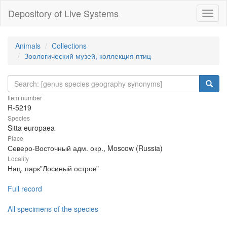
Depository of Live Systems
Навиг
Animals
Collections
Зоологический музей, коллекция птиц
Item number
R-5219
Species
Sitta europaea
Place
Северо-Восточный адм. окр., Moscow (Russia)
Locality
Нац. парк"Лосиный остров"
Full record
All specimens of the species