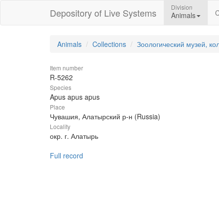
Division
Depository of Live Systems
C
Animals
Animals
Collections
Зоологический музей, ко
Item number
R-5262
Species
Apus apus apus
Place
Чувашия, Алатырский р-н (Russia)
Locality
окр. г. Алатырь
Full record