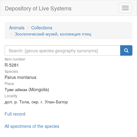
Depository of Live Systems
Навиг
Animals
Collections
Зоологический музей, коллекция птиц
Item number
R-5281
Species
Parus montanus
Place
Туве аймак (Mongolia)
Locality
дол. р. Тола, окр. г. Улан-Батор
Full record
All specimens of the species