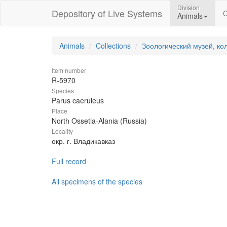
Division
Depository of Live Systems
C
Animals
Animals
Collections
Зоологический музей, ко
Item number
R-5970
Species
Parus caeruleus
Place
North Ossetia-Alania (Russia)
Locality
окр. г. Владикавказ
Full record
All specimens of the species