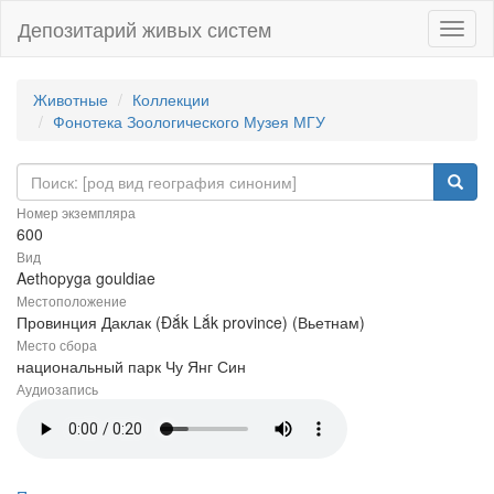
Депозитарий живых систем
Навиг
Животные
Коллекции
Фонотека Зоологического Музея МГУ
Номер экземпляра
600
Вид
Aethopyga gouldiae
Местоположение
Провинция Даклак (Đắk Lắk province) (Вьетнам)
Место сбора
национальный парк Чу Янг Син
Аудиозапись