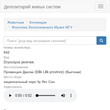
Депозитарий живых систем
Навиг
Животные
Коллекции
Фонотека Зоологического Музея МГУ
Номер экземпляра
642
Вид
Dryocopus javensis
Местоположение
Провинция Даклак (Đắk Lắk province) (Вьетнам)
Место сбора
национальный парк Чу Янг Син
Аудиозапись