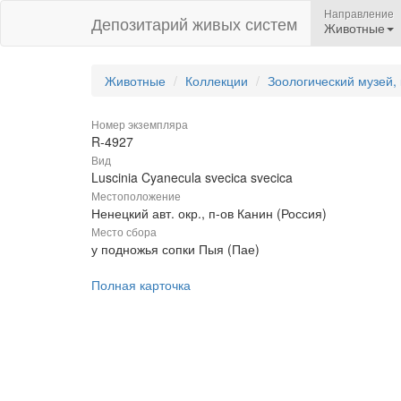
Направление
Депозитарий живых систем
Животные
Животные
Коллекции
Зоологический музей,
Номер экземпляра
R-4927
Вид
Luscinia Cyanecula svecica svecica
Местоположение
Ненецкий авт. окр., п-ов Канин (Россия)
Место сбора
у подножья сопки Пыя (Пае)
Полная карточка