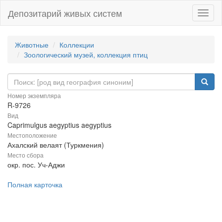
Депозитарий живых систем
Навиг
Животные
Коллекции
Зоологический музей, коллекция птиц
Номер экземпляра
R-9726
Вид
Caprimulgus aegyptius aegyptius
Местоположение
Ахалский велаят (Туркмения)
Место сбора
окр. пос. Уч-Аджи
Полная карточка