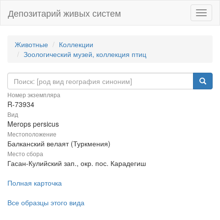
Депозитарий живых систем
Навиг
Животные
Коллекции
Зоологический музей, коллекция птиц
Номер экземпляра
R-73934
Вид
Merops persicus
Местоположение
Балканский велаят (Туркмения)
Место сбора
Гасан-Кулийский зап., окр. пос. Карадегиш
Полная карточка
Все образцы этого вида