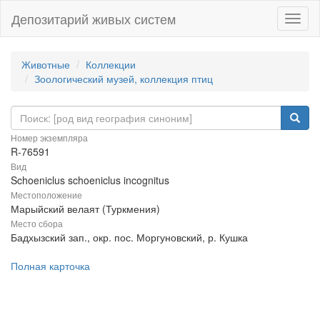
Депозитарий живых систем
Навиг
Животные
Коллекции
Зоологический музей, коллекция птиц
Номер экземпляра
R-76591
Вид
Schoeniclus schoeniclus incognitus
Местоположение
Марыйский велаят (Туркмения)
Место сбора
Бадхызский зап., окр. пос. Моргуновский, р. Кушка
Полная карточка