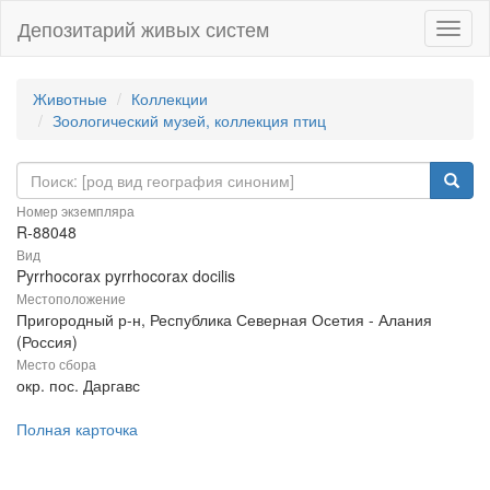
Депозитарий живых систем
Навиг
Животные
Коллекции
Зоологический музей, коллекция птиц
Номер экземпляра
R-88048
Вид
Pyrrhocorax pyrrhocorax docilis
Местоположение
Пригородный р-н, Республика Северная Осетия - Алания
(Россия)
Место сбора
окр. пос. Даргавс
Полная карточка