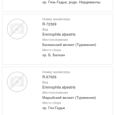
хр. Гязь-Гедык, родн. Нердеванлы
Номер экземпляра
R-72369
Вид
Eremophila alpestris
Местоположение
Балканский велаят (Туркмения)
Место сбора
хр. Б. Балхан
Номер экземпляра
R-67926
Вид
Eremophila alpestris
Местоположение
Марыйский велаят (Туркмения)
Место сбора
хр. Гяз-Гедык