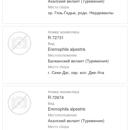
Ахалский велаят (Туркмения)
Место сбора
хр. Гязь-Гедык, родн. Нердеванлы
Номер экземпляра
R-72731
Вид
Eremophila alpestris
Местоположение
Балканский велаят (Туркмения)
Место сбора
г. Секи-Даг, окр. кол. Дже-Ата
Номер экземпляра
R-72674
Вид
Eremophila alpestris
Местоположение
Ахалский велаят (Туркмения)
Место сбора