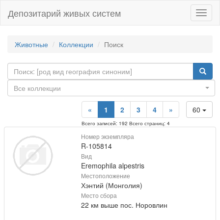
Депозитарий живых систем
Навиг
Животные
Коллекции
Поиск
Все коллекции
«
1
2
3
4
»
60
Всего записей: 192 Всего страниц: 4
Номер экземпляра
R-105814
Вид
Eremophila alpestris
Местоположение
Хэнтий (Монголия)
Место сбора
22 км выше пос. Норовлин