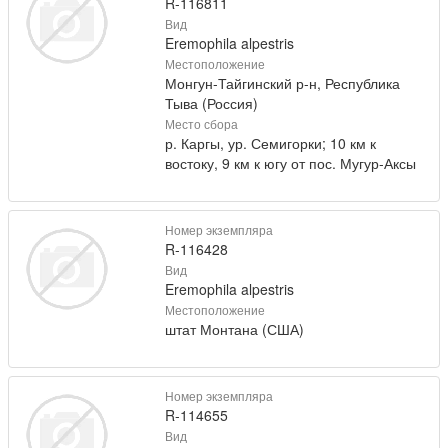
R-116811
Вид
Eremophila alpestris
Местоположение
Монгун-Тайгинский р-н, Республика
Тыва (Россия)
Место сбора
р. Каргы, ур. Семигорки; 10 км к
востоку, 9 км к югу от пос. Мугур-Аксы
Номер экземпляра
R-116428
Вид
Eremophila alpestris
Местоположение
штат Монтана (США)
Номер экземпляра
R-114655
Вид