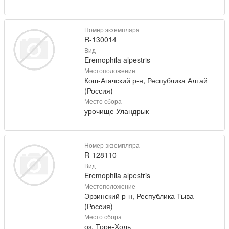
Номер экземпляра
R-130014
Вид
Eremophila alpestris
Местоположение
Кош-Агачский р-н, Республика Алтай
(Россия)
Место сбора
урочище Уландрык
Номер экземпляра
R-128110
Вид
Eremophila alpestris
Местоположение
Эрзинский р-н, Республика Тыва
(Россия)
Место сбора
оз. Торе-Холь