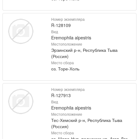
Номер экземпляра
R-128109
Вид
Eremophila alpestris
Местоположение
Эрзинский р-н, Республика Тыва
(Россия)
Место сбора
оз. Торе-Холь
Номер экземпляра
R-127913
Вид
Eremophila alpestris
Местоположение
Тес-Хемский р-н, Республика Тыва
(Россия)
Место сбора
оз. Шара-Нур, подножие хр. Агар-Даг-