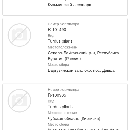
Кузьминский лесопарк
Номер экземпляра
R-101490
Вид
Turdus pilaris
Местоположение
Северо-Байкальский р-н, Республика
Бурятия (Россия)
Место сбора
Баргузинский зап., окр. пос. Давша
Номер экземпляра
R-100965
Вид
Turdus pilaris
Местоположение
Чуйская область (Киргизия)
Место сбора
Киргизский хребет, ущелье Ала-Арча