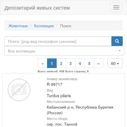
Депозитарий живых систем
Навиг
Животные
Коллекции
Поиск
Все коллекции
«
1
2
3
4
5
»
60
Всего записей: 458 Всего страниц: 8
Номер экземпляра
R-99717
Вид
Turdus pilaris
Местоположение
Кабанский р-н, Республика Бурятия
(Россия)
Место сбора
окр. пос. Танхой