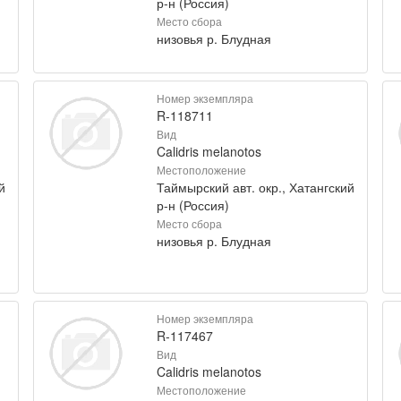
р-н (Россия)
Место сбора
низовья р. Блудная
Номер экземпляра
R-118711
Вид
Calidris melanotos
Местоположение
й
Таймырский авт. окр., Хатангский
р-н (Россия)
Место сбора
низовья р. Блудная
Номер экземпляра
R-117467
Вид
Calidris melanotos
Местоположение