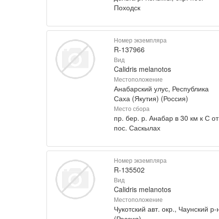
Походск
Номер экземпляра
R-137966
Вид
Calidris melanotos
Местоположение
Анабарский улус, Республика
Саха (Якутия) (Россия)
Место сбора
пр. бер. р. Анабар в 30 км к С от
пос. Саскылах
Номер экземпляра
R-135502
Вид
Calidris melanotos
Местоположение
Чукотский авт. окр., Чаунский р-
(Россия)