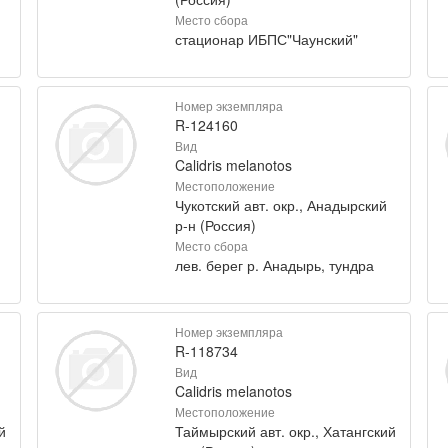
Место сбора
стационар ИБПС"Чаунский"
Номер экземпляра
R-124160
Вид
Calidris melanotos
Местоположение
Чукотский авт. окр., Анадырский
р-н (Россия)
Место сбора
лев. берег р. Анадырь, тундра
Номер экземпляра
R-118734
Вид
Calidris melanotos
Местоположение
й
Таймырский авт. окр., Хатангский