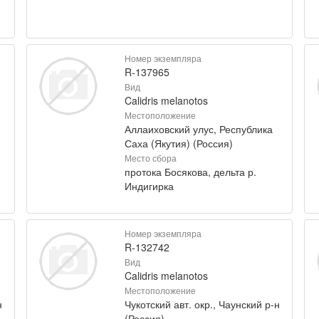
Номер экземпляра
R-137965
Вид
Calidris melanotos
Местоположение
Аллаиховский улус, Республика
Саха (Якутия) (Россия)
Место сбора
протока Босякова, дельта р.
Индигирка
Номер экземпляра
R-132742
Вид
Calidris melanotos
Местоположение
н
Чукотский авт. окр., Чаунский р-н
(Россия)