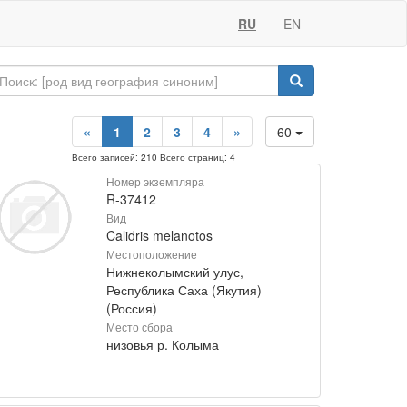
RU
EN
«
1
2
3
4
»
60
Всего записей: 210 Всего страниц: 4
Номер экземпляра
R-37412
Вид
Calidris melanotos
Местоположение
Нижнеколымский улус,
Республика Саха (Якутия)
(Россия)
Место сбора
низовья р. Колыма