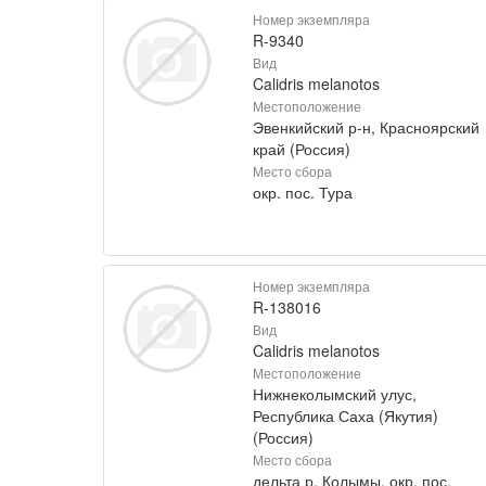
Номер экземпляра
R-9340
Вид
Calidris melanotos
Местоположение
Эвенкийский р-н, Красноярский
край (Россия)
Место сбора
окр. пос. Тура
Номер экземпляра
R-138016
Вид
Calidris melanotos
Местоположение
Нижнеколымский улус,
Республика Саха (Якутия)
(Россия)
Место сбора
дельта р. Колымы, окр. пос.