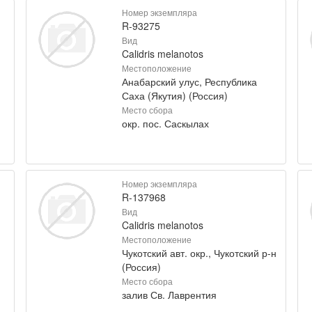
Номер экземпляра
R-93275
Вид
Calidris melanotos
Местоположение
Анабарский улус, Республика
Саха (Якутия) (Россия)
Место сбора
окр. пос. Саскылах
Номер экземпляра
R-137968
Вид
Calidris melanotos
Местоположение
Чукотский авт. окр., Чукотский р-н
(Россия)
Место сбора
залив Св. Лаврентия