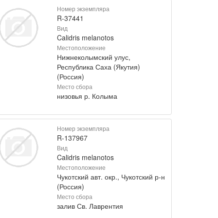
Номер экземпляра
R-37441
Вид
Calidris melanotos
Местоположение
Нижнеколымский улус,
Республика Саха (Якутия)
(Россия)
Место сбора
низовья р. Колыма
Номер экземпляра
R-137967
Вид
Calidris melanotos
Местоположение
Чукотский авт. окр., Чукотский р-н
(Россия)
Место сбора
залив Св. Лаврентия