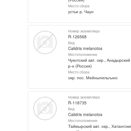
Место сбора
устье р. Чаун
Номер экземпляра
R-126568
Вид
Calidris melanotos
Местоположение
Чукотский авт. окр., Анадырский
р-н (Россия)
Место сбора
окр. пос. Мейныпильгыно
Номер экземпляра
R-118735
Вид
Calidris melanotos
Местоположение
Таймырский авт. окр., Хатангски