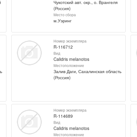
й
Чукотский авт. окр., о. Врангеля
(Россия)
Место сбора
м.Уэринг
Номер экземпляра
R-116712
Вид
Calidris melanotos
Местоположение
ь
Залив Даги, Сахалинская область
(Россия)
Номер экземпляра
R-114689
Вид
Calidris melanotos
Местоположение