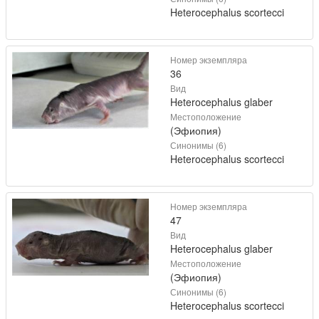
Heterocephalus scortecci
Номер экземпляра
36
Вид
Heterocephalus glaber
Местоположение
(Эфиопия)
Синонимы (6)
Heterocephalus scortecci
Номер экземпляра
47
Вид
Heterocephalus glaber
Местоположение
(Эфиопия)
Синонимы (6)
Heterocephalus scortecci