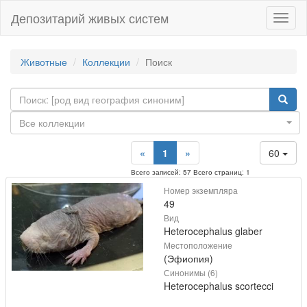
Депозитарий живых систем
Навиг
Животные
Коллекции
Поиск
Все коллекции
«
1
»
60
Всего записей: 57 Всего страниц: 1
Номер экземпляра
49
Вид
Heterocephalus glaber
Местоположение
(Эфиопия)
Синонимы (6)
Heterocephalus scortecci