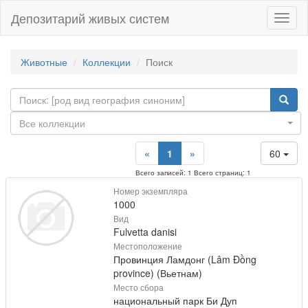
Депозитарий живых систем
Навиг
Животные
Коллекции
Поиск
Все коллекции
«
1
»
60
Всего записей: 1 Всего страниц: 1
Номер экземпляра
1000
Вид
Fulvetta danisi
Местоположение
Провинция Ламдонг (Lâm Đồng
province) (Вьетнам)
Место сбора
национальный парк Би Дуп