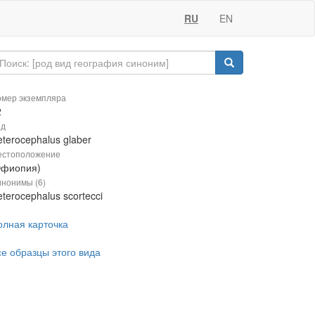
RU
EN
мер экземпляра
2
ид
terocephalus glaber
естоположение
Эфиопия)
нонимы (6)
terocephalus scortecci
олная карточка
се образцы этого вида