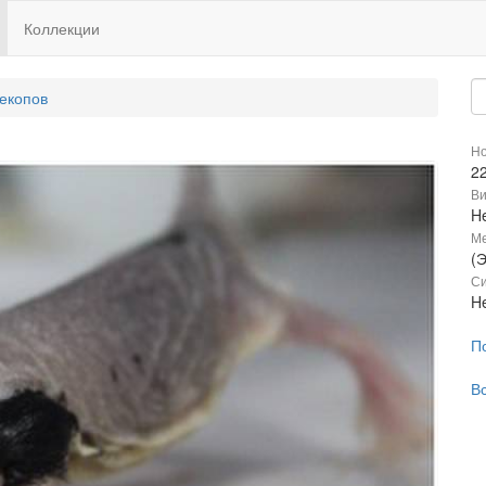
Коллекции
екопов
Но
2
В
He
М
(
Си
He
П
В