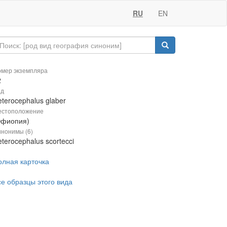
RU
EN
мер экземпляра
2
ид
terocephalus glaber
естоположение
Эфиопия)
нонимы (6)
terocephalus scortecci
олная карточка
се образцы этого вида