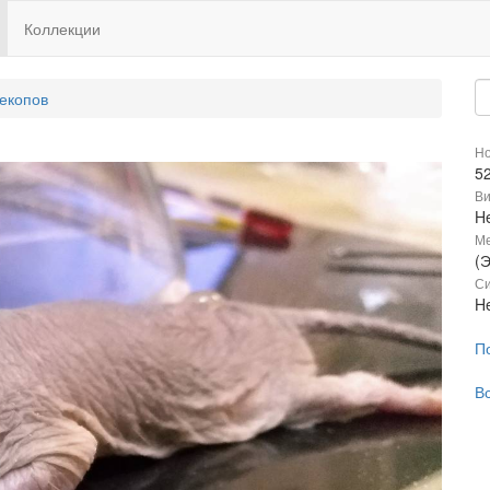
Коллекции
екопов
Но
5
В
He
М
(
Си
He
П
В